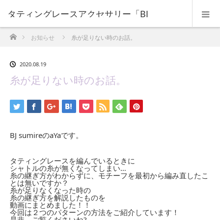
タティングレースアクセサリー「BJ
ホーム
お知らせ
糸が足りない時のお話。
sumire」-教室レッスン・イベント情報など
2020.08.19
糸が足りない時のお話。
BJ sumireのaYaです。
タティングレースを編んでいるときに
シャトルの糸が無くなってしまい…
糸の継ぎ方がわからずに、モチーフを最初から編み直したこ
とは無いですか？
糸が足りなくなった時の
糸の継ぎ方を解説したものを
動画にまとめました！！
今回は２つのパターンの方法をご紹介しています！
是非、ご覧くださいね?